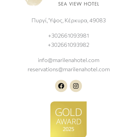
Πυργί, Ύψος, Κέρκυρα, 49083
+302661093981
+302661093982
info@marilenahotel.com
reservations@marilenahotel.com
F
I
a
n
c
s
e
t
b
a
o
g
o
r
k
a
m